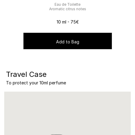
Eau de Toilette
Aromatic citrus notes
10 ml - 75€
Add to Bag
Travel Case
To protect your 10ml perfume