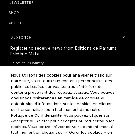
NEWSLETTER
SHOP
ABOUT
Subscribe
Register to receive news from Editions de Parfums
Frédéric Malle
Nous utilisons des cookies pour analyser le trafic sur
notre site, vous fournir un contenu personnalisé, des
publicités basées sur vos centres d'intérêt et du
contenu provenant des réseaux sociaux. Vous pouvez
How do we use your data?
choisir vos préférences en matière de cookies ou
obtenir plus d'informations sur les cookies en cliquant
sur Personnaliser ou à tout moment dans notre
Politique de Confidentialité. Vous pouvez cliquer sur
Accepter ou Rejeter pour accepter ou refuser tous les
cookies. Vous pouvez révoquer votre consentement à
tout moment en cliquant sur « Gérer les cookies » en
Terms & Conditions
Privacy Policy
Cookie Settings