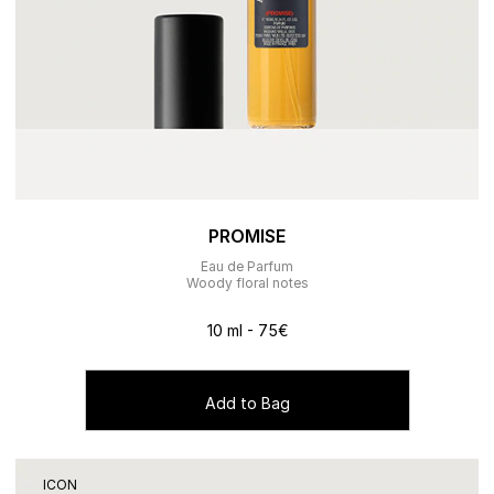
PROMISE
Eau de Parfum
Woody floral notes
10 ml - 75€
Add to Bag
ICON