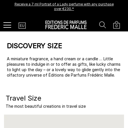
Receive a 7 ml Portrait of a Lady perfume with any purchase
A new creation is coming soon.
Be among the first to experience it.
over €230.*
Receive a complimentary discovery vial.
Country
Search
Cart
Menu
0
EU
DISCOVERY SIZE
A miniature fragrance, a hand cream or a candle … Little
pleasures to indulge in or to offer as gifts, like lucky charms
to light up the day – or a lovely way to glide gently into the
olfactory universe of Éditions de Parfums Frédéric Malle.
Travel Size
The most beautiful creations in travel size