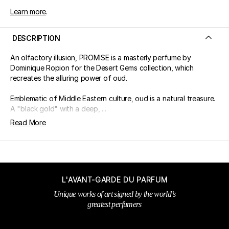
Learn more
.
DESCRIPTION
An olfactory illusion, PROMISE is a masterly perfume by
Dominique Ropion for the Desert Gems collection, which
recreates the alluring power of oud.
Emblematic of Middle Eastern culture, oud is a natural treasure.
A "black gold" with a deep, ...
Read More
L'AVANT-GARDE DU PARFUM
Unique works of art signed by the world’s
greatest perfumers