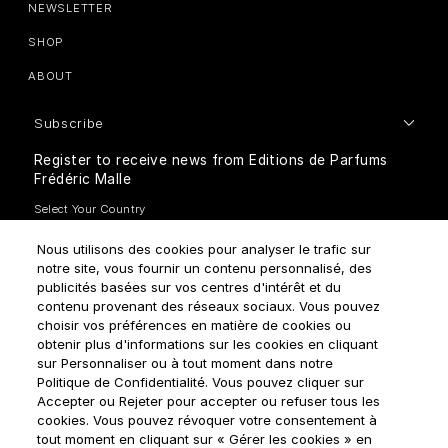
NEWSLETTER
SHOP
ABOUT
Subscribe
Register to receive news from Editions de Parfums
Frédéric Malle
Nous utilisons des cookies pour analyser le trafic sur
notre site, vous fournir un contenu personnalisé, des
publicités basées sur vos centres d'intérêt et du
contenu provenant des réseaux sociaux. Vous pouvez
How do we use your data?
choisir vos préférences en matière de cookies ou
obtenir plus d'informations sur les cookies en cliquant
sur Personnaliser ou à tout moment dans notre
Politique de Confidentialité. Vous pouvez cliquer sur
Accepter ou Rejeter pour accepter ou refuser tous les
cookies. Vous pouvez révoquer votre consentement à
tout moment en cliquant sur « Gérer les cookies » en
Terms & Conditions
Privacy Policy
Cookie Settings