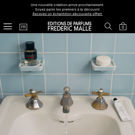
Une nouvelle création arrive prochainement.
Soyez parmi les premiers à la découvrir.
Recevez un échantillon découverte offert.
Country
Search
Cart
Menu
0
FR