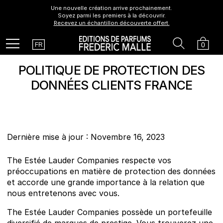
Une nouvelle création arrive prochainement.
Soyez parmi les premiers à la découvrir.
Recevez un échantillon découverte offert.
Country
Search
Cart
Menu
0
FR
POLITIQUE DE PROTECTION DES
DONNÉES CLIENTS FRANCE
Dernière mise à jour : Novembre 16, 2023
The Estée Lauder Companies respecte vos
préoccupations en matière de protection des données
et accorde une grande importance à la relation que
nous entretenons avec vous.
The Estée Lauder Companies possède un portefeuille
diversifié de marques de prestige. Vous trouverez une