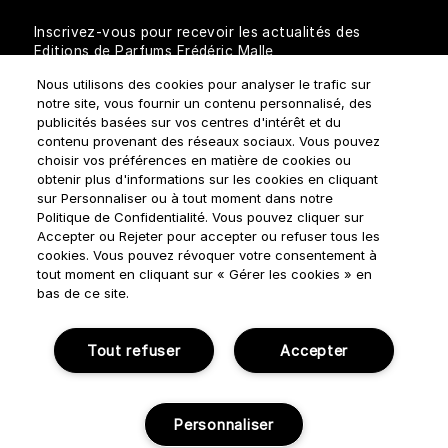
Inscrivez-vous pour recevoir les actualités des
Editions de Parfums Frédéric Malle
Nous utilisons des cookies pour analyser le trafic sur
notre site, vous fournir un contenu personnalisé, des
publicités basées sur vos centres d'intérêt et du
contenu provenant des réseaux sociaux. Vous pouvez
choisir vos préférences en matière de cookies ou
obtenir plus d'informations sur les cookies en cliquant
sur Personnaliser ou à tout moment dans notre
Comment traitons-nous vos données personnelles?
Politique de Confidentialité. Vous pouvez cliquer sur
Accepter ou Rejeter pour accepter ou refuser tous les
cookies. Vous pouvez révoquer votre consentement à
tout moment en cliquant sur « Gérer les cookies » en
bas de ce site.
Règles d'utilisation
Politique de confidentialité
Tout refuser
Accepter
Gérer Les Cookies
Conditions générales de ventes
Personnaliser
© NOUVELLES ÉDITIONS DE PARFUMS 2018