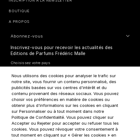
INSCRIPTION À LA NEWSLETTER
BOUTIQUE
A PROPOS
Abonnez-vous
Inscrivez-vous pour recevoir les actualités des
Editions de Parfums Frédéric Malle
Nous utilisons des cookies pour analyser le trafic sur
notre site, vous fournir un contenu personnalisé, des
publicités basées sur vos centres d'intérêt et du
contenu provenant des réseaux sociaux. Vous pouvez
choisir vos préférences en matière de cookies ou
Comment traitons-nous vos données personnelles?
obtenir plus d'informations sur les cookies en cliquant
sur Personnaliser ou à tout moment dans notre
Politique de Confidentialité. Vous pouvez cliquer sur
Accepter ou Rejeter pour accepter ou refuser tous les
cookies. Vous pouvez révoquer votre consentement à
tout moment en cliquant sur « Gérer les cookies » en