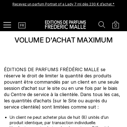
Recevez un parfum Portrait of a Lady 7 ml dès 230 € d’achat.*
Une nouvelle création arrive prochainement. Soyez parmi les
premiers à la découvrir.
Recevez un échantillon découverte offert pour tout achat.
Country
Search
Cart
Menu
0
FR
VOLUME D'ACHAT MAXIMUM
ÉDITIONS DE PARFUMS FRÉDÉRIC MALLE se
réserve le droit de limiter la quantité des produits
pouvant être commandés par un client en une seule
session d’achat sur le site ou en une fois par le biais
du Centre de service à la clientèle. Dans tous les cas,
les quantités d’achats (sur le Site ou auprès du
service clientèle) sont limitées comme suit :
Un client ne peut acheter plus de huit (8) unités d’un
produit identique, par transaction individuelle.