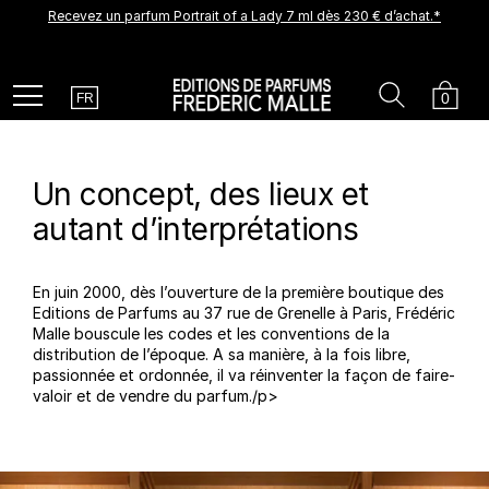
Recevez un parfum Portrait of a Lady 7 ml dès 230 € d’achat.*
Une nouvelle création arrive prochainement. Soyez parmi les
premiers à la découvrir.
Recevez un échantillon découverte offert pour tout achat.
Country
Search
Cart
Menu
0
FR
Un concept, des lieux et
autant d’interprétations
En juin 2000, dès l’ouverture de la première boutique des
Editions de Parfums au 37 rue de Grenelle à Paris, Frédéric
Malle bouscule les codes et les conventions de la
distribution de l’époque. A sa manière, à la fois libre,
passionnée et ordonnée, il va réinventer la façon de faire-
valoir et de vendre du parfum./p>