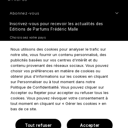
Abonnez-vous
Inscrivez-vous pour recevoir les actualités des
Editions de Parfums Frédéric Malle
Nous utilisons des cookies pour analyser le trafic sur
notre site, vous fournir un contenu personnalisé, des
publicités basées sur vos centres d'intérêt et du
contenu provenant des réseaux sociaux. Vous pouvez
choisir vos préférences en matière de cookies ou
Comment traitons-nous vos données personnelles?
obtenir plus d'informations sur les cookies en cliquant
sur Personnaliser ou à tout moment dans notre
Politique de Confidentialité. Vous pouvez cliquer sur
Accepter ou Rejeter pour accepter ou refuser tous les
cookies. Vous pouvez révoquer votre consentement à
tout moment en cliquant sur « Gérer les cookies » en
bas de ce site.
Règles d'utilisation
Politique de confidentialité
Gérer Les Cookies
Conditions générales de ventes
Tout refuser
Accepter