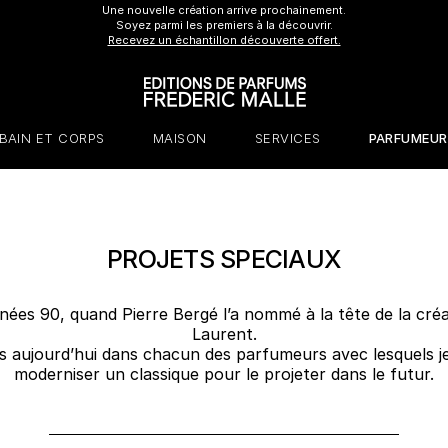
Une nouvelle création arrive prochainement.
Soyez parmi les premiers à la découvrir.
Recevez un échantillon découverte offert.
BAIN ET CORPS
MAISON
SERVICES
PARFUMEU
PROJETS SPECIAUX
nnées 90, quand Pierre Bergé l’a nommé à la tête de la cré
Laurent.
ois aujourd’hui dans chacun des parfumeurs avec lesquels je
moderniser un classique pour le projeter dans le futur.