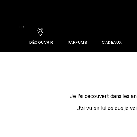
Country
FR
Stores
DÉCOUVRIR
PARFUMS
CADEAUX
Les coffrets découverte
Coffrets
La Revue
Service d'essai
Idées Cadeaux
Frederic Malle
Formats voyage 10ml
Les parfumeurs
Je l’ai découvert dans les a
La pyramide olfactive
Perfume Finder
J’ai vu en lui ce que je v