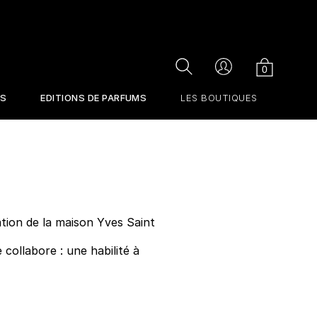
Cart
Search
Compte
0
RS
EDITIONS DE PARFUMS
LES BOUTIQUES
ation de la maison Yves Saint
 collabore : une habilité à