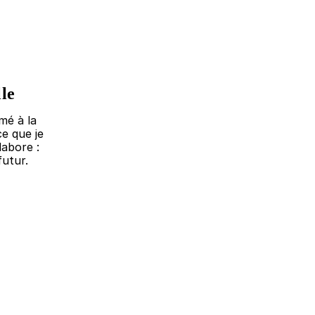
le
mé à la
ce que je
labore :
futur.