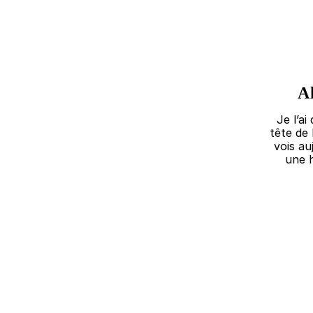
A
Je l’a
tête de 
vois au
une h